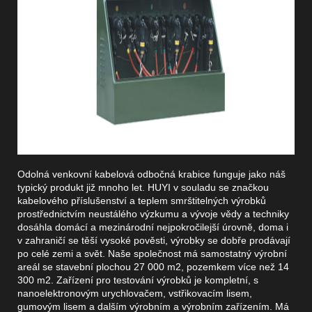
Odolná venkovní kabelová odbočná krabice funguje jako náš
typický produkt již mnoho let. HUYI v souladu se značkou
kabelového příslušenství a teplem smrštitelných výrobků
prostřednictvím neustálého výzkumu a vývoje vědy a techniky
dosáhla domácí a mezinárodní nejpokročilejší úrovně, doma i
v zahraničí se těší vysoké pověsti, výrobky se dobře prodávají
po celé zemi a svět. Naše společnost má samostatný výrobní
areál se stavební plochou 27 000 m2, pozemkem více než 14
300 m2. Zařízení pro testování výrobků je kompletní, s
nanoelektronovým urychlovačem, vstřikovacím lisem,
gumovým lisem a dalším výrobním a výrobním zařízením. Má