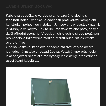
1.Cable Branch Box Úvod
Kabelová odbočka je vyrobena z nerezového plechu s
tepelnou izolací, ventilací a odolností proti korozi, kompaktní
konstrukcí, pohodlnou instalací. Její povrchový plastový nástřik
je krásný a velkorysý. Tak to umí městské zelené pásy, pásy a
další přírodní scenérie. V posledních letech je široce používán
pro kabelová inženýrská zařízení v distribuční síti elektrické
energie. The
Odolná venkovní kabelová odbočka má dvoucestná dvířka,
jednoduchá instalace, bezúdržbová. Využívá tupé průchodky
jako spojovací sběrnici a má výhody malé délky, přehledného
uspořádání kabelů atd.