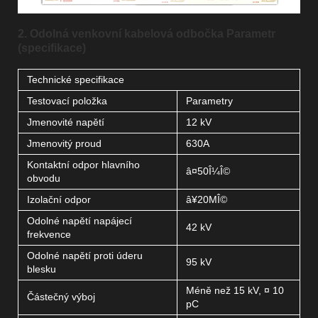
2. Odolná venkovní kabelová odbočka Parametr
(specifikace)
Technické specifikace
Testovací položka
Parametry
Jmenovité napětí
12 kV
Jmenovitý proud
630A
Kontaktní odpor hlavního
â¤50Î¼Î©
obvodu
Izolační odpor
â¥20MÎ©
Odolné napětí napájecí
42 kV
frekvence
Odolné napětí proti úderu
95 kV
blesku
Méně než 15 kV, ¤ 10
Částečný výboj
pC