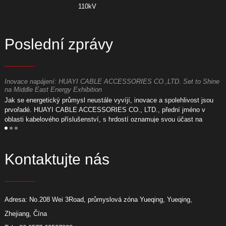
110kV
Poslední zprávy
Inovace napájení: HUAYI CABLE ACCESSORIES CO.,LTD. Set to Shine
V
na Middle East Energy Exhibition
P
Jak se energetický průmysl neustále vyvíjí, inovace a spolehlivost jsou
H
prvořadé. HUAYI CABLE ACCESSORIES CO., LTD., přední jméno v
l
oblasti kabelového příslušenství, s hrdostí oznamuje svou účast na
p
nadcházející výstavě energie na Blízkém východě.
ná
Kontaktujte nás
Adresa: No.208 Wei 3Road, průmyslová zóna Yueqing, Yueqing,
Zhejiang, Čína