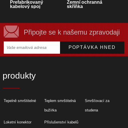
Prefabrikovaný
Zemní ochranná
kabelový spoj
skříňka
Připojte se k našemu zpravodaji
produkty
Tepelně smrštitelné
Teplem smrštitelná
Smršťovací za
bužírka
studena
Loketní konektor
Příslušenství kabelů