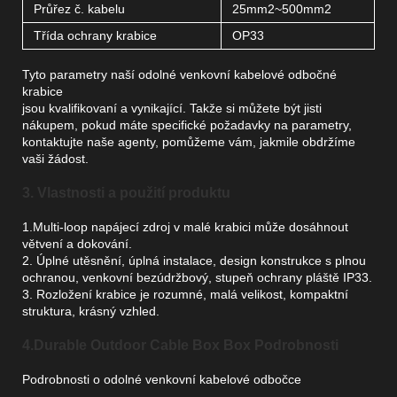
Průřez č. kabelu
25mm2~500mm2
Třída ochrany krabice
OP33
Tyto parametry naší odolné venkovní kabelové odbočné
krabice
jsou kvalifikovaní a vynikající. Takže si můžete být jisti
nákupem, pokud máte specifické požadavky na parametry,
kontaktujte naše agenty, pomůžeme vám, jakmile obdržíme
vaši žádost.
3. Vlastnosti a použití produktu
1.Multi-loop napájecí zdroj v malé krabici může dosáhnout
větvení a dokování.
2. Úplné utěsnění, úplná instalace, design konstrukce s plnou
ochranou, venkovní bezúdržbový, stupeň ochrany pláště IP33.
3. Rozložení krabice je rozumné, malá velikost, kompaktní
struktura, krásný vzhled.
4.Durable Outdoor Cable Box Box Podrobnosti
Podrobnosti o odolné venkovní kabelové odbočce