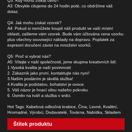
Q3: Kdy mohu získat cenu?
A3: Obvykle citujeme do 24 hodin poté, co obdržíme váš
dotaz.
Q4: Jak mohu získat vzorek?
A4: Pokud si nemůžete koupit náš produkt ve vaší místní
oblasti, zašleme vám vzorek. Bude vám účtována cena vzorku
plus všechny související náklady na dopravu. Poplatek za
expresní doručení závisí na množství vzorků.
Q5: Proč si vybrat nás?
A5: Vítejte v naší společnosti, jsme skupina kreativních lidí.
1.Vysoká kvalita je naší povinností
2. Zákazník jako první, kontaktujte nás nyní!
3.Naším posláním je skvělá služba!
4.Kvalita je podstatou, bohatství je ovoce.
5. Váš názor je hnací silou našeho pokroku.
6. Úsměv na tváři a služba v srdci.
Hot Tags: Kabelová odbočná krabice, Čína, Levné, Kvalitní,
Hromadné, Výrobci, Dodavatelé, Továrna, Nabídka, Skladem
Štítek produktu