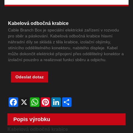
Kabelová odbočná krabice
Cable Branch Box je speciální elektrické zařízení v rozvodu
pro sběr a páskování. Kabelová odbočná krabice hlavní
náhradní díly se skládá z těla krabice, izolační objímky,
stínícího oddělitelného konektoru, nabitého displeje. Kabel
může dokončit elektrické připojení přes oddělitelný konektor a
izolační pouzdro a realizovat funkci sběru a odpichu.
Odeslat dotaz
Facebook
X
WhatsApp
Pinterest
LinkedIn
Share
Popis výrobku
Kabelová odbočná krabice