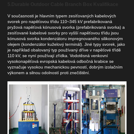
5.Durable Outdoor Cable Branch Box Kvalifikace
V současnosti je hlavním typem zesíťovaných kabelových
svorek pro napěťovou třídu 110~345 kV prefabrikovaná
pryžová napěťová kónusová svorka (prefabrikovaná svorka) a
zesíťované kabelové svorky pro vyšší napěťovou třídu jsou
kónusová svorka kondenzátoru impregnovaného silikonovým
olejem (kondenzátor kuželový terminál). Jiné typy svorek, jako
je například obalovaný typ používaný dříve v napěťové třídě
110 kV, se nyní používají zřídka. Vodotěsná venkovní
vysokonapěťová evropská kabelová odbočná krabice se
vyznačuje vysokou mechanickou pevností, dobrým izolačním
výkonem a silnou odolností proti znečištění.