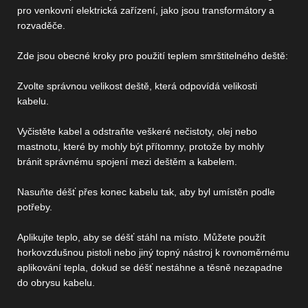
pro venkovní elektrická zařízení, jako jsou transformátory a
rozvaděče.
Zde jsou obecné kroky pro použití teplem smrštitelného deště:
Zvolte správnou velikost deště, která odpovídá velikosti
kabelu.
Vyčistěte kabel a odstraňte veškeré nečistoty, olej nebo
mastnotu, které by mohly být přítomny, protože by mohly
bránit správnému spojení mezi deštěm a kabelem.
Nasuňte déšť přes konec kabelu tak, aby byl umístěn podle
potřeby.
Aplikujte teplo, aby se déšť stáhl na místo. Můžete použít
horkovzdušnou pistoli nebo jiný topný nástroj k rovnoměrnému
aplikování tepla, dokud se déšť nestáhne a těsně nezapadne
do obrysu kabelu.