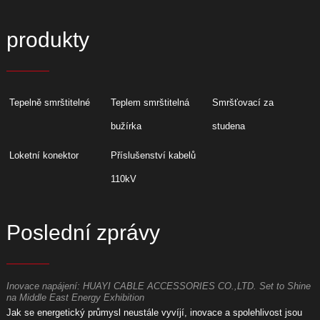
produkty
Tepelně smrštitelné
Teplem smrštitelná
Smršťovací za
bužírka
studena
Loketní konektor
Příslušenství kabelů
110kV
Poslední zprávy
Inovace napájení: HUAYI CABLE ACCESSORIES CO.,LTD. Set to Shine
V
na Middle East Energy Exhibition
P
Jak se energetický průmysl neustále vyvíjí, inovace a spolehlivost jsou
H