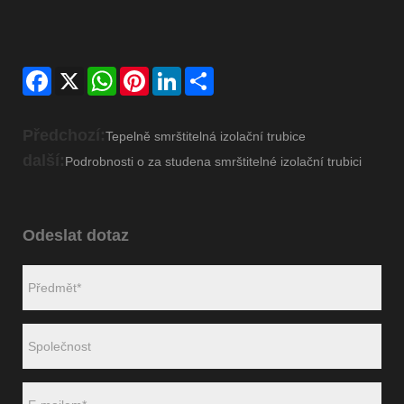
Facebook
X
WhatsApp
Pinterest
LinkedIn
Share
Předchozí:
Tepelně smrštitelná izolační trubice
další:
Podrobnosti o za studena smrštitelné izolační trubici
Odeslat dotaz