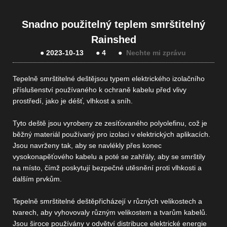
Snadno použitelný teplem smrštitelný
Rainshed
●
2023-10-13
●
4
●
Nechte mi zprávu
Tepelně smrštitelné deště
jsou typem elektrického izolačního
příslušenství používaného k ochraně kabelu před vlivy
prostředí, jako je déšť, vlhkost a sníh.
Tyto deště jsou vyrobeny ze zesíťovaného polyolefinu, což je
běžný materiál používaný pro izolaci v elektrických aplikacích.
Jsou navrženy tak, aby se navlékly přes konec
vysokonapěťového kabelu a poté se zahřály, aby se smrštily
na místo, čímž poskytují bezpečné utěsnění proti vlhkosti a
dalším prvkům.
Tepelně smrštitelné deště
přicházejí v různých velikostech a
tvarech, aby vyhovovaly různým velikostem a tvarům kabelů.
Jsou široce používány v odvětví distribuce elektrické energie