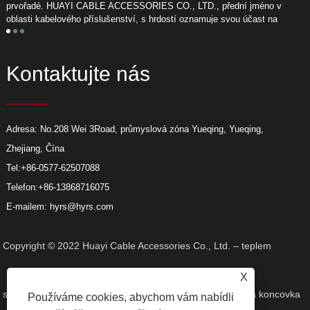
prvořadé. HUAYI CABLE ACCESSORIES CO., LTD., přední jméno v
l
oblasti kabelového příslušenství, s hrdostí oznamuje svou účast na
p
nadcházející výstavě energie na Blízkém východě.
ná
Kontaktujte nás
Adresa: No.208 Wei 3Road, průmyslová zóna Yueqing, Yueqing,
Zhejiang, Čína
Tel:
+86-0577-62507088
Telefon:
+86-13868716075
E-mailem:
hyrs@hyrs.com
Copyright © 2022 Huayi Cable Accessories Co., Ltd. – teplem
X
smrštitelná bužírka, kolenový konektor, teplem smrštitelná koncovka
Používáme cookies, abychom vám nabídli